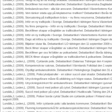
Lundälv,J. (2009). Beckfilmer hot mot trafiksäkerhet. Debattartikel i Sydsvenska Dagbla
Lundälv,J. (2009). Ambulanskraschen - alla bär ansvaret. Debattartikel i Västerbottens-K
Lundälv,J. (2009). Vem tänker städa upp på lekplatserna i trafiken? Debattartikel i Borås 
Lundälv,J. (2009). Storsatsning på trafikpolisen krävs – nu finns resurserna. Debattartikel 
Lundälv,J. (2009). Inför en ny trafikpolis i Sverige. Debattartikel i tidningen Norra Väster
Lundälv,J. (2009). Nu finns pengarna – Inför en ny trafikpolis i Sverige. Debattartikel i 
Lundälv,J. (2009). Beckfilmer skapar vrångbilder av trafiksäkerhet. Debattartikel i tidnin
Lundälv,J. (2009). Inför en ny trafikpolis i Sverige. Debattartikel i Västerbottens-Kuriren
Lundälv,J. (2009). Dags att införa ny trafikpolis i Sverige. Debattartikel i tidningen Dage
Lundälv,J. (2009). Biljakter slutar illa. Debattartikel i LO-tidningen den 11 september 2009 s
Lundälv,J. (2009). Beck-filmer skapar vrångbilder av säkerhet. Debattartikel i tidningen 
Lundälv,J. (2009). Beckfilmer ger oss fel bilder av polisarbetet. Debattartikel i Borås tidn
Lundälv,J. (2009). BECK-filmer skapar vrångbilder av trafiksäkerhet & polisarbete. Debattar
Lundälv,J, Leden,L. (2009). Cyklande polis. Debattartikel i Dalarnas Tidningar den 4 sept
Lundälv,J. (2009). Kompetenskrav saknas. Debattartikel i Värmlands Folkblad den 1 sept
Lundälv,J. (2009). Otydligt ambulansdirektiv. Debattartikel i Helsingborgs Dagblad den 31 
Lundälv,J, Leden,L. (2009). Poliscykelpatruller - en säker succé utan skador. Debattartike
Lundälv,J. (2009). Utryckningsförare måste få utbildning och högre status. Debattartikel 
Lundälv,J. (2009). Utryckningskörkort för ambulansförare. Debattartikel i tidningen Ljusn
Lundälv,J, Leden,L. (2009). Succé med poliser på cykel. Debattartikel i tidningen Ljusnan
Lundälv,J. (2009). Succé med poliser på cykel. Debattartikel i Hudiksvalls Tidning den 24 
Lundälv,J, Leden,L. (2009). Poliser borde cykla! Studie om cyklande poliser i Finland visar a
augusti 2009.
Lundälv,J, Leden,L. (2009). Inför cyklande polis i alla landets kommuner. Debattartikel i B
Lundälv,J. (2009). Flummig kompetensnivå för ambulanssjuksköterskor. Debattartikel i Nor