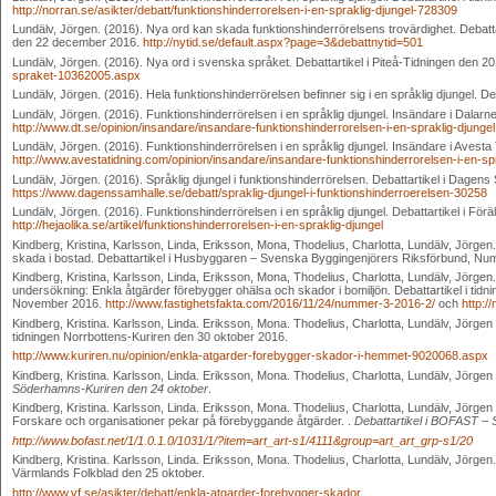
http://norran.se/asikter/debatt/funktionshinderrorelsen-i-en-spraklig-djungel-728309
Lundälv, Jörgen. (2016). Nya ord kan skada funktionshinderrörelsens trovärdighet. Debatta
den 22 december 2016.
http://nytid.se/default.aspx?page=3&debattnytid=501
Lundälv, Jörgen. (2016). Nya ord i svenska språket. Debattartikel i Piteå-Tidningen den 
spraket-10362005.aspx
Lundälv, Jörgen. (2016). Hela funktionshinderrörelsen befinner sig i en språklig djungel. D
Lundälv, Jörgen. (2016). Funktionshinderrörelsen i en språklig djungel. Insändare i Dala
http://www.dt.se/opinion/insandare/insandare-funktionshinderrorelsen-i-en-spraklig-djungel
Lundälv, Jörgen. (2016). Funktionshinderrörelsen i en språklig djungel. Insändare i Avest
http://www.avestatidning.com/opinion/insandare/insandare-funktionshinderrorelsen-i-en-spr
Lundälv, Jörgen. (2016). Språklig djungel i funktionshinderrörelsen. Debattartikel i Dage
https://www.dagenssamhalle.se/debatt/spraklig-djungel-i-funktionshinderroerelsen-30258
Lundälv, Jörgen. (2016). Funktionshinderrörelsen i en språklig djungel. Debattartikel i Fö
http://hejaolika.se/artikel/funktionshinderrorelsen-i-en-spraklig-djungel
Kindberg, Kristina, Karlsson, Linda, Eriksson, Mona, Thodelius, Charlotta, Lundälv, Jörge
skada i bostad. Debattartikel i Husbyggaren – Svenska Byggingenjörers Riksförbund, Nu
Kindberg, Kristina, Karlsson, Linda, Eriksson, Mona, Thodelius, Charlotta, Lundälv, Jörgen
undersökning: Enkla åtgärder förebygger ohälsa och skador i bomiljön. Debattartikel i tidni
November 2016.
http://www.fastighetsfakta.com/2016/11/24/nummer-3-2016-2/
och
http:/
Kindberg, Kristina. Karlsson, Linda. Eriksson, Mona. Thodelius, Charlotta, Lundälv, Jörgen
tidningen Norrbottens-Kuriren den 30 oktober 2016.
http://www.kuriren.nu/opinion/enkla-atgarder-forebygger-skador-i-hemmet-9020068.aspx
Kindberg, Kristina. Karlsson, Linda. Eriksson, Mona. Thodelius, Charlotta, Lundälv, Jörge
Söderhamns-Kuriren den 24 oktober
.
Kindberg, Kristina. Karlsson, Linda. Eriksson, Mona. Thodelius, Charlotta, Lundälv, Jörgen
Forskare och organisationer pekar på förebyggande åtgärder. .
Debattartikel i BOFAST – 
http://www.bofast.net/1/1.0.1.0/1031/1/?item=art_art-s1/4111&group=art_art_grp-s1/20
Kindberg, Kristina. Karlsson, Linda. Eriksson, Mona. Thodelius, Charlotta, Lundälv, Jörgen.
Värmlands Folkblad den 25 oktober.
http://www.vf.se/asikter/debatt/enkla-atgarder-forebygger-skador