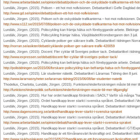
http://www.arbetarbladet.se/opinion/debatt/polisen-och-de-oskyddade-trafikanterna-ett-hot
Lundälv, Jörgen. (2015). Polisen – ett hot mot nollvisionen. Debattartikel i Gefle Dagblad den
http://www.gd.se/opinion/debatt/polisen-ett-hot-mot-nollvisionen
Lundälv, Jörgen. (2015). Polisen och de oskyddade trafikanterna – hot mot nollvisionen. Deb
http://www.s112.se/2015/07/08/polisen-och-de-oskyddade-trafikanterna-hot-mot-nollvision
Lundälv, Jörgen. (2015). Poliscykling kan främja hälsa och förebyggande arbete. Blekinge L
Lundälv, Jörgen. (2015). Poliscykling främjar hälsa. Växjöbladet/Kronobergaren den 3 juli.
Lundälv, Jörgen. (2015). Cyklande poliser ger säkrare trafik. Debattartikel i tidningen Norra
http://norran.se/asikter/debatt/cyklande-poliser-ger-sakrare-trafik-420059
Lundälv, Jörgen. (2015). Docent: Fler cyklar till Sveriges poliser tack. Debattartikel i tidn
http://www.expressen.se/debatt/docent-fler-cyklar-till-sveriges-poliser-tack/
Lundälv, Jörgen. (2015). Poliscykling kan befrämja hälsa och förebyggande arbete. Debattart
http://polistidningen.se/2015/06/forskare-poliscykling-kan-beframja-halsa-och-forebyggan
Lundälv, Jörgen. (2015). Lär studenter nätetik. Debattartikel i Lärarnas Tidning den 8 juni.
http://www.lararnasnyheter.se/lararnas-tidning/2015/06/08/lar-studenter-natetik
Thodelius, Charlotta, Lundälv, Jörgen. (2015). Funktionshinderforskningen måste bli mer tillgä
http://funktionshinderpolitik.se/funktionshinderforskningen-maste-bli-mer-tillganglig/
Lundälv, Jörgen. (2015). Hur har ordet handikapp förändrats i SAOL? Varför så många ”hand
Lundälv, Jörgen. (2015). Ordet handikapp lever starkt i svenska språket. Debattartikel i Ve
Lundälv, Jörgen. (2015). Handikapp lever starkt i svenska språket. Debattartikel i tidni
http://www.dagensomsorg.se/artikel/handikapp-lever-starkt-i-svenska-spraket
Lundälv, Jörgen. (2015). Handikapp lever starkt i svenska språket. Debattartikel i Arbetar
http://www.arbetarbladet.se/opinion/debatt/handikapp-lever-starkt-i-svenska-spraket
Lundälv, Jörgen. (2015). Handikapp lever starkt i svenska språket. Debattartikel i GT/Ex
Lundälv, Jörgen. (2015). Handikapp är ett förvånansvärt livskraftigt ord. Debattartikel i ti
http://www.sjukhuslakaren.se/2015/05/22/handikapp-ar-ett-forvanansvart-livskraftigt-ord/