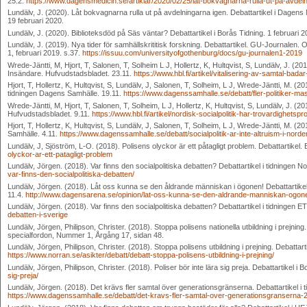
25.2.
https://www.dagensmedicin.se/artiklar/2020/02/25/lat-bokvagnarna-rulla-ut-pa-avdeln
Lundälv, J. (2020). Låt bokvagnarna rulla ut på avdelningarna igen. Debattartikel i Dagens
19 februari 2020.
Lundälv, J. (2020). Biblioteksdöd på Säs väntar? Debattartikel i Borås Tidning. 1 februari 
Lundälv, J. (2019). Nya tider för samhällskrititisk forskning. Debattartikel. GU-Journalen
1, februari 2019. s.37.
https://issuu.com/universityofgothenburg/docs/gu-journalen1-2019
Wrede-Jäntti, M, Hjort, T, Salonen, T, Solheim L J, Hollertz, K, Hultqvist, S, Lundälv, J. (201
Insändare. Hufvudstadsbladet. 23.11.
https://www.hbl.fi/artikel/vitalisering-av-samtal-badar
Hjort, T, Hollertz, K, Hultqvist, S, Lundälv, J, Salonen, T, Solheim, L J, Wrede-Jäntti, M. (20
tidningen Dagens Samhälle. 19.11.
https://www.dagenssamhalle.se/debatt/fler-politiker-ma
Wrede-Jäntti, M, Hjort, T, Salonen, T, Solheim, L J, Hollertz, K, Hultqvist, S, Lundälv, J. (20
Hufvudstadsbladet. 9.11.
https://www.hbl.fi/artikel/nordisk-socialpolitik-har-trovardighetspr
Hjort, T, Hollertz, K, Hultqvist, S, Lundälv, J, Salonen, T, Solheim, L J, Wrede-Jäntti, M. (201
Samhälle. 4.11.
https://www.dagenssamhalle.se/debatt/socialpolitik-ar-inte-altruism-i-nord
Lundälv, J, Sjöström, L-O. (2018). Polisens olyckor är ett påtagligt problem. Debattartikel
olyckor-ar-ett-patagligt-problem
Lundälv, Jörgen. (2018). Var finns den socialpolitiska debatten? Debattartikel i tidningen N
var-finns-den-socialpolitiska-debatten/
Lundälv, Jörgen. (2018). Låt oss kunna se den åldrande människan i ögonen! Debattartikel
11.4.
http://www.dagensarena.se/opinion/lat-oss-kunna-se-den-aldrande-manniskan-ogon
Lundälv, Jörgen. (2018). Var finns den socialpolitiska debatten? Debattartikel i tidningen E
debatten-i-sverige
Lundälv, Jörgen, Philipson, Christer. (2018). Stoppa polisens nationella utbildning i prej
specialfordon, Nummer 1, Årgång 17, sidan 48.
Lundälv, Jörgen, Philipson, Christer. (2018). Stoppa polisens utbildning i prejning. Debattar
https://www.norran.se/asikter/debatt/debatt-stoppa-polisens-utbildning-i-prejning/
Lundälv, Jörgen, Philipson, Christer. (2018). Poliser bör inte lära sig preja. Debattartikel i 
sig-preja/
Lundälv, Jörgen. (2018). Det krävs fler samtal över generationsgränserna. Debattartikel i
https://www.dagenssamhalle.se/debatt/det-kravs-fler-samtal-over-generationsgranserna-