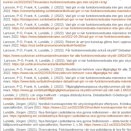
kuriren.se/2022/03/27/insandare-funktionsnedsatta-ges-inte-skydd-i-krig/
Larsson, P-O, Frank, K, Lundälv, J. (2022). Vad gör vi när funktionsnedsatta inte ges skyd
2022.
https://vimmerbytidning.se/debatt/artikel/vad-gor-vi-nar-funktionsnedsatta-mannisko
Larsson, P-O, Frank, K, Lundälv, J. (2022). Vad gör vi när funktionsnedsatta inte ges skyd
2022.
https://kindaposten.se/debatt/artikel/vad-gor-vi-nar-funktionsnedsatta-manniskor-in
Larsson, P-O, Frank, K, Lundälv, J. (2022). Vad gör vi när funktionsnedsatta inte ges skyd
2022.
https://vt.se/debatt/artikel/vad-gor-vi-nar-funktionsnedsatta-manniskor-inte-ges-sky
Larsson, P-O, Frank, K, Lundälv, J. (2022). Vad gör vi när funktionsnedsatta människor int
mars 2022.
https://www.dalademokraten.se/2022-03-26/vad-gor-vi-nar-funktionsnedsatta-
Larsson, P-O, Frank, K, Lundälv, J. (2022). Risken är att tyst kunskap glöms bort i uppr
mars 2022.
https://nsd.se/bli-prenumerant/artikel/r5edd2wr
Larsson, P-O, Frank, K, Lundälv, J. (2022). Får funktionsnedsatta också skydd? Debattar
https://www.sydostran.se/insandare/insandare-far-alla-funktionsnedsatta-skydd-1082d72b
Larsson, P-O, Frank, K, Lundälv, J. (2022). Vad gör vi när funktionsnedsatta inte ges skydd
2022.
https://pt.se/bli-prenumerant/artikel/lw84o68l
Larsson, P-O, Frank, K, Lundälv, J. (2022). Skyddsrum behöver vara tillgängliga för alla. 
2022.
https://www.sla.se/2022/03/25/skyddsrum-behover-vara-tillgangliga-for-alla/
Larsson, P O, Frank, K, Lundälv, J. (2022). Vad gör vi när funktionsnedsatta människor in
mars.
https://www.ttela.se/åsikt/insändare-debatt/vad-gör-vi-när-funktionsnedsatta-männi
Larsson, P O, Frank, K, Lundälv, J. (2022). Tillgänglighetsanpassa skyddsrummen på rätt 
mars.
https://www.gp.se/debatt/tillgänglighetsanpassa-skyddsrummen-på-rätt-sätt-1.683
Lundälv, J. (2021). Lär unga trafikvett – stoppa dödsolyckorna. Debattartikel i Göteborgs
stoppa-dödsolyckorna-1.49603490
Lundälv, Jörgen. (2021). Nordiskt kunskapsmöte för utryckningsförare efterlyses. Kröni
specialfordon, 10 juni 2021.
https://www.s112.se/2021/06/10/nordiskt-kunskapsmote-for-ut
Lundälv, Jörgen. (2021). Nya fiskögon i polisbilarna ska gynna nollvisionen – det är positiv
juni.
https://goteborg.etc.se/debatt/nya-fiskogon-i-polisbilarna-ska-gynna-nollvisionen-det-a
Lundälv, Jörgen. (2021). Nya fiskögon i polisbilarna ska gynna Nollvisionen – detta borde
blåljusverksamheter och specialfordon, Nummer 1, s.56.
https://www.s112.se/2021/04/20/n
Lundälv, Jörgen. (2021). Övervakning. Fiskögonlinserna i de nya polisbilarna är bra för Nol