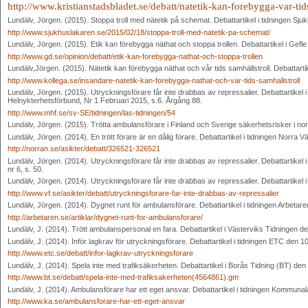
http://www.kristianstadsbladet.se/debatt/natetik-kan-forebygga-var-tids
Lundälv, Jörgen. (2015). Stoppa troll med nätetik på schemat. Debattartikel i tidningen Sj
http://www.sjukhuslakaren.se/2015/02/18/stoppa-troll-med-natetik-pa-schemat/
Lundälv, Jörgen. (2015). Etik kan förebygga näthat och stoppa trollen. Debattartikel i Gefl
http://www.gd.se/opinion/debatt/etik-kan-forebygga-nathat-och-stoppa-trollen
Lundälv,Jörgen. (2015). Nätetik kan förebygga näthat och vår tids samhällstroll. Debattartike
http://www.kollega.se/insandare-natetik-kan-forebygga-nathat-och-var-tids-samhallstroll
Lundälv, Jörgen. (2015). Utryckningsförare får inte drabbas av repressalier. Debattartikel i
Helnykterhetsförbund, Nr 1 Februari 2015, s.6. Årgång 88.
http://www.mhf.se/sv-SE/tidningen/las-tidningen/54
Lundälv, Jörgen. (2015). Trötta ambulansförare i Finland och Sverige säkerhetsrisker i nordi
Lundälv, Jörgen. (2014). En trött förare är en dålig förare. Debattartikel i tidningen Norr
http://norran.se/asikter/debatt/326521-326521
Lundälv, Jörgen. (2014). Utryckningsförare får inte drabbas av repressalier. Debattartik
nr 6, s. 50.
Lundälv, Jörgen. (2014). Utryckningsförare får inte drabbas av repressalier. Debattartike
http://www.vf.se/asikter/debatt/utryckningsforare-far-inte-drabbas-av-repressalier
Lundälv, Jörgen. (2014). Dygnet runt för ambulansförare. Debattartikel i tidningen Arbeta
http://arbetaren.se/artiklar/dygnet-runt-for-ambulansforare/
Lundälv, J. (2014). Trött ambulanspersonal en fara. Debattartikel i Västerviks Tidningen 
Lundälv, J. (2014). Inför lagkrav för utryckningsförare. Debattartikel i tidningen ETC den
http://www.etc.se/debatt/infor-lagkrav-utryckningsforare
Lundälv, J. (2014). Spela inte med trafiksäkerheten. Debattartikel i Borås Tidning (BT) d
http://www.bt.se/debatt/spela-inte-med-trafiksakerheten(4564861).gm
Lundälv, J. (2014). Ambulansförare har ett eget ansvar. Debattartikel i tidningen Kommun
http://www.ka.se/ambulansforare-har-ett-eget-ansvar