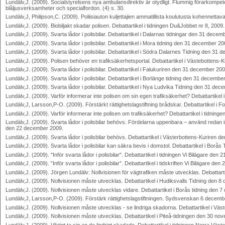
Lundälv,J. (2009). Socialstyrelsens nya ambulansdirektiv är otydligt. Flummig förarkom
blåljusverksamheter och specialfordon. (4) s. 30.
Lundälv,J, Philipson,C. (2009). Poliisiauton kuljettajien ammatillista koulutusta kohennettava
Lundälv,J. (2009). Biobiljakt skadar polisen. Debattartikel i tidningen Du&Jobbet nr 8, 2009.
Lundälv,J. (2009). Svarta lådor i polisbilar. Debattartikel i Dalarnas tidningar den 31 dece
Lundälv,J. (2009). Svarta lådor i polisbilar. Debattartikel i Mora tidning den 31 december 2
Lundälv,J. (2009). Svarta lådor i polisbilar. Debattartikel i Södra Dalarnes Tidning den 31
Lundälv,J. (2009). Polisen behöver en trafiksäkerhetsportal. Debattartikel i Västebottens
Lundälv,J. (2009). Svarta lådor i polisbilar. Debattartikel i Falukuriren den 31 december 20
Lundälv,J. (2009). Svarta lådor i polisbilar. Debattartikel i Borlänge tidning den 31 decemb
Lundälv,J. (2009). Svarta lådor i polisbilar. Debattartikel i Nya Ludvika Tidning den 31 de
Lundälv,J. (2009). Varför informerar inte polisen om sin egen trafiksäkerhet? Debattartike
Lundälv,J, Larsson,P-O. (2009). Förstärkt rättighetslagstiftning brådskar. Debattartikel i
Lundälv,J. (2009). Varför informerar inte polisen om trafiksäkerhet? Debattartikel i tidnin
Lundälv,J. (2009). Svarta lådor i polisbilar behövs. Fördelarna uppenbara – använd redan i
den 22 december 2009.
Lundälv,J. (2009). Svarta lådor i polisbilar behövs. Debattartikel i Västerbottens-Kuriren
Lundälv,J. (2009). Svarta lådor i polisbilar kan säkra bevis i domstol. Debattartikel i Bor
Lundälv,J. (2009). "Inför svarta lådor i polisbilar". Debattartikel i tidningen Vi Bilägare de
Lundälv,J. (2009). ”Inför svarta lådor i polisbilar”. Debattartikel i tidskriften Vi Bilägare d
Lundälv,J. (2009). Jörgen Lundälv: Nollvisionen för vägtrafiken måste utvecklas. Debattar
Lundälv,J. (2009). Nollvisionen måste utvecklas. Debattartikel i Hudiksvalls Tidning den 
Lundälv,J. (2009). Nollvisionen måste utvecklas vidare. Debattartikel i Borås tidning den
Lundälv,J, Larsson,P-O. (2009). Förstärk rättighetslagstiftningen. Sydsvenskan 6 decem
Lundälv,J. (2009). Nollvisionen måste utvecklas - se lindriga skadorna. Debattartikel i V
Lundälv,J. (2009). Nollvisionen måste utvecklas. Debattartikel i Piteå-tidningen den 30 n
Lundälv,J. (2009). Viktigt ta sig an de lindrigt skadade. Debattartikel i tidningen Norra V