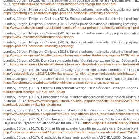
Lundälv, Jörgen. (2018). Var finns debatten om trygga bostäder för alla? Debattartikel i H
20.3.
https://hejaolika.se/artikel/var-finns-debatten-om-trygga-bostader-alla
Lundälv, Jörgen, Philipson, Christer. (2018). Stoppa polisens nationella förarutbildning i pre
https://goteborg.etc.se/debatt/stoppa-polisens-nationella-utbildning-i-prejning
Lundälv, Jörgen, Philipson, Christer. (2018). Stoppa polisens nationella utbildning i prejning
Lundälv, Jörgen, Philipson, Christer. (2018. Stoppa polisens nationella utbildning i prejning. 
http://www.helahalsingland.se/opinion/insandare/stoppa-polisens-nationella-utbildning-i-prej
Lundälv, Jörgen, Philipson, Christer. (2018). Tvärtemot nollvisionen. Stoppa polisens nationel
https://www.vf.se/debatt/tvartemot-nollvisionen/
Lundälv, Jörgen, Philipson, Christer. (2018). Stoppa polisens nationella utbildning i prejnin
stoppa-polisens-nationella-utbildning-i-prejning/
Lundälv, Jörgen, Philipson, Christer. (2018). Stoppa polisens nationella utbildning i prejning.
http://www.pt.se/opinion/debatt/stoppa-polisens-nationella-utbildning-i-prejning-10797596.
Lundälv, Jörgen. (2018). Den röst som skulle ljuda högt riskerar att inte höras. Debattartike
7.1.
http://norran.se/asikter/debatt/den-rost-som-skulle-ljuda-hogt-riskerar-att-inte-horas
Lundälv, Jörgen. (2018). Vilka skador får Ohly-affären för funktionshinderdebatten? Debattarti
http://socialpolitik.com/2018/01/06/vilka-skador-far-ohly-affaren-funktionshinderdebatten/
Lundäv, Jörgen. (2017). Funktionshinderrörelsen riskerar att överröstas. Debattartikel i ti
https://goteborg.etc.se/debatt/funktionshinderrorelsen-riskerar-att-overrostas
Lundälv, Jörgen. (2017). Striden i Funktionsrätt Sverige – hur slår den? Tidningen Dagen
funktionsratt-sverige-hur-slar-den-20038
Lundälv, Jörgen. (2017). Förtroendestriden i funktionshinderorganisationerna och rösten i s
Kulturen. 20.12.
http://www.tidningenkulturen.se/index.php/mer/debatt/108-politik/23496-fo
samhaellsdebatten-vilka-blir-skadorna
Lundälv, Jörgen. (2017). Ohly-affären kan skada funktionshinderrörelsen. Debattartikel i t
http://www.dagensarena.se/opinion/forskare-ohly-affaren-kan-skada-funktionshinderrorels
Lundälv, Jörgen. (2017). Ohly-affären ger mycket allvarliga skador. Det behövs debatt nu om 
Hejaolika.se, Nyheter om ett samhälle för alla. 19.12.
https://hejaolika.se/artikel/ohly-affa
Lundälv, Jörgen. (2017). Drömmar för utsatta eller bara för en utvald skara. Debattartikel i
http://norran.se/asikter/debatt/drommar-for-utsatta-eller-bara-for-en-utvald-skara-924164
Lundälv, Jörgen. (2017). Orealistisk funktionshinderspolitik och AGENDA 2030. Drömmar för