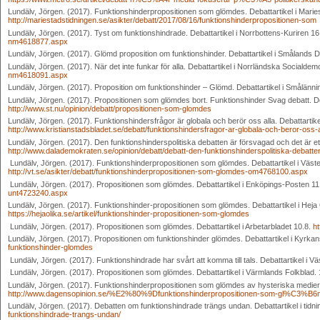
Lundälv, Jörgen. (2017). Funktionshinderpropositionen som glömdes. Debattartikel i Marie
http://mariestadstidningen.se/asikter/debatt/2017/08/16/funktionshinderpropositionen-som
Lundälv, Jörgen. (2017). Tyst om funktionshindrade. Debattartikel i Norrbottens-Kuriren 16
nm4618877.aspx
Lundälv, Jörgen. (2017). Glömd proposition om funktionshinder. Debattartikel i Smålands 
Lundälv, Jörgen. (2017). När det inte funkar för alla. Debattartikel i Norrländska Socialde
nm4618091.aspx
Lundälv, Jörgen. (2017). Proposition om funktionshinder – Glömd. Debattartikel i Smålänni
Lundälv, Jörgen. (2017). Propositionen som glömdes bort. Funktionshinder Svag debatt. Deb
http://www.st.nu/opinion/debatt/propositionen-som-glomdes
Lundälv, Jörgen. (2017). Funktionshindersfrågor är globala och berör oss alla. Debattartikel
http://www.kristianstadsbladet.se/debatt/funktionshindersfragor-ar-globala-och-beror-oss-a
Lundälv, Jörgen. (2017). Den funktionshinderspolitiska debatten är försvagad och det är et
http://www.dalademokraten.se/opinion/debatt/debatt-den-funktionshinderspolitiska-debatt
Lundälv, Jörgen. (2017). Funktionshinderpropositionen som glömdes. Debattartikel i Väste
http://vt.se/asikter/debatt/funktionshinderpropositionen-som-glomdes-om4768100.aspx
Lundälv, Jörgen. (2017). Propositionen som glömdes. Debattartikel i Enköpings-Posten 11
unt4723240.aspx
Lundälv, Jörgen. (2017). Funktionshinder-propositionen som glömdes. Debattartikel i Heja Ol
https://hejaolika.se/artikel/funktionshinder-propositionen-som-glomdes
Lundälv, Jörgen. (2017). Propositionen som glömdes. Debattartikel i Arbetarbladet 10.8.
ht
Lundälv, Jörgen. (2017). Propositionen om funktionshinder glömdes. Debattartikel i Kyrkan
funktionshinder-glomdes
Lundälv, Jörgen. (2017). Funktionshindrade har svårt att komma till tals. Debattartikel i Vä
Lundälv, Jörgen. (2017). Propositionen som glömdes. Debattartikel i Värmlands Folkblad. 
Lundälv, Jörgen. (2017). Funktionshinderpropositionen som glömdes av hysteriska medier. D
http://www.dagensopinion.se/%E2%80%9Dfunktionshinderpropositionen-som-gl%C3%B6m
Lundälv, Jörgen. (2017). Debatten om funktionshindrade trängs undan. Debattartikel i tidni
funktionshindrade-trangs-undan/