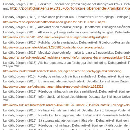
Lundälv, Jörgen. (2015). Forskare – oberoende granskning av polisbilsolyckor krävs. Debatt
http://polistidningen.se/2015/05/forskare-oberoende-granskning-av
maj.
Lundälv, Jörgen. (2015). Nollvisionen gäller för alla. Debattartikel i Norrköpings-Tidningar
http://www.nt.se/opinion/debatt/nollvisionen-galler-for-alla-11039253.aspx
Lundälv, Jörgen. (2015). Ansvaret är en moralisk princip. Debattartikel i tidningen Smålän
Lundälv, Jörgen. (2015). Att köra utryckningsfordon är ingen mänsklig rättighet. Debattart
http://www.s112.se/2015/05/07/att-kora-polisbil-ar-ingen-mansklig-rattighet/
Lundälv, Jörgen. (2015). Polisbilar bör få svarta lådor. Debattartikel i Göteborgs-Posten de
http://www.gp.se/nyheter/debatt/1.2705813-polisbilar-bor-fa-svarta-lador
Lundälv, Jörgen. (2015). Medaktörskap och information är bara två pusselbitar. Debattartik
http://norran.se/asikter/debatt/medaktorskap-och-information-ar-bara-tva-pusselbitar-391
Lundälv, Jörgen. (2015). Alla har eget ansvar att förebygga diskriminering. Debattartikel i 
23 april 2015.
http://www.foraldrakraft.se/articles/alla-har-eget-ansvar-att-förebygga-diskriminering
Lundälv,Jörgen. (2015). Förebygg näthat och vår tids samhällstroll. Debattartikel i tidninge
Lundälv, Jörgen. (2015). Utmana näthatet med god nätetik. Debattartikel i tidningen Dagen 
http://www.dagen.se/debatt/utmana-näthatet-med-god-nätetik-1.352312
Lundälv, Jörgen. (2015). Förebygg näthat och vår tids samhällstroll. Debattartikel i tid
Lundälv, Jörgen. (2015). Inför nätetik i all högskoleutbildning. Debattartikel i tidningen Un
2015.
http://www.sulf.se/Universitetslararen/Arkiv/2015/Nummer-2-15/Infor-natetik-i-all-hogskoleu
Lundälv, Jörgen. (2015). Näthatet vår tids samhällstroll. Debattartikel i Enköpings-Posten
Lundälv, Jörgen. (2015). Nätetik kan förebygga näthatet. Debattartikel i Värmlands Folkbl
Lundälv, Jörgen. (2015). Så stoppas näthatet och samhällstrollen. Debattartikel i tidnin
Lundälv, Jörgen. (2015). Förebygg mot näthatet. Debattartikel i tidningen Kvällsposten de