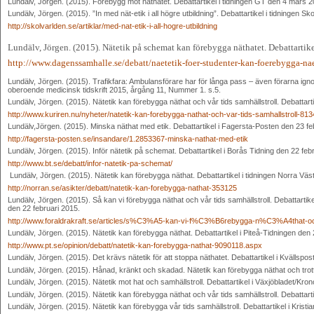
Lundälv, Jörgen. (2015). Förebygg mot näthatet. Debattartikel i tidningen GT den 4 mars 2
Lundälv, Jörgen. (2015). ”In med nät-etik i all högre utbildning”. Debattartikel i tidningen 
http://skolvarlden.se/artiklar/med-nat-etik-i-all-hogre-utbildning
Lundälv, Jörgen. (2015). Nätetik på schemat kan förebygga näthatet. Debattarti
http://www.dagenssamhalle.se/debatt/naetetik-foer-studenter-kan-foerebygga-na
Lundälv, Jörgen. (2015). Trafikfara: Ambulansförare har för långa pass – även förarna igno
oberoende medicinsk tidskrift 2015, årgång 11, Nummer 1. s.5.
Lundälv, Jörgen. (2015). Nätetik kan förebygga näthat och vår tids samhällstroll. Debattarti
http://www.kuriren.nu/nyheter/natetik-kan-forebygga-nathat-och-var-tids-samhallstroll-81
Lundälv,Jörgen. (2015). Minska näthat med etik. Debattartikel i Fagersta-Posten den 23 feb
http://fagersta-posten.se/insandare/1.2853367-minska-nathat-med-etik
Lundälv, Jörgen. (2015). Inför nätetik på schemat. Debattartikel i Borås Tidning den 22 feb
http://www.bt.se/debatt/infor-natetik-pa-schemat/
Lundälv, Jörgen. (2015). Nätetik kan förebygga näthat. Debattartikel i tidningen Norra Väs
http://norran.se/asikter/debatt/natetik-kan-forebygga-nathat-353125
Lundälv, Jörgen. (2015). Så kan vi förebygga näthat och vår tids samhällstroll. Debattartike
den 22 februari 2015.
http://www.foraldrakraft.se/articles/s%C3%A5-kan-vi-f%C3%B6rebygga-n%C3%A4that-
Lundälv, Jörgen. (2015). Nätetik kan förebygga näthat. Debattartikel i Piteå-Tidningen den 
http://www.pt.se/opinion/debatt/natetik-kan-forebygga-nathat-9090118.aspx
Lundälv, Jörgen. (2015). Det krävs nätetik för att stoppa näthatet. Debattartikel i Kvällsp
Lundälv, Jörgen. (2015). Hånad, kränkt och skadad. Nätetik kan förebygga näthat och trott
Lundälv, Jörgen. (2015). Nätetik mot hat och samhällstroll. Debattartikel i Växjöbladet/Kr
Lundälv, Jörgen. (2015). Nätetik kan förebygga näthat och vår tids samhällstroll. Debattart
Lundälv, Jörgen. (2015). Nätetik kan förebygga vår tids samhällstroll. Debattartikel i Krist