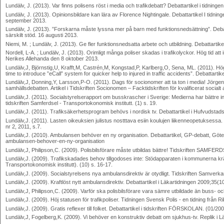
Lundälv, J. (2013). Var finns polisens röst i media och trafikdebatt? Debattartikel i tidninge
Lundälv, J. (2013). Opinionsbildare kan lära av Florence Nightingale. Debattartikel I tidn
september 2013.
Lundälv, J. (2013). ”Forskarna måste lyssna mer på barn med funktionsnedsättning”. Debatt
särskilt stöd. 16 augusti 2013.
Niemi, M. ; Lundälv, J. (2013). Ge fler funktionsnedsatta arbete och utbildning. Debattart
Nordell, L-A. ; Lundälv, J. (2013). Orimligt många poliser skadas i trafikolyckor. Hög tid att in
Nerikes Allehanda den 8 oktober 2013.
Lundälv,J, Björnstig,U, Krafft,M, Castrén,M, Kongstad,P, Karlberg,O, Sena, ML. (2011). Hög t
time to introduce ”eCall” system for quicker help to injured in traffic accidents”. Debattarti
Lundälv,J, Donning,Y, Larsson,P-O. (2011). Dags för socionomer att ta ton i media! Jörgen L
samhällsdebatten. Artikel i Tidskriften Socionomen – Facktidskriften för kvalificerat socialt 
Lundälv,J. (2011). Socialstyrelserapport om busskrascher i Sverige: Medierna har bättre in
tidskriften Samferdsel - Transportokonomisk institutt. (1) s. 19.
Lundälv,J. (2011). Trafiksäkerhetsprogram behövs i nordisk tv. Debattartikel i Hufvudstad
Lundälv,J. (2011). Lasten oikeuksien julistus nostttava esiin koulujen liikenneopetuksessa. D
nr 2, 2011, s.7.
Lundälv,J. (2010). Ambulansen behöver en ny organisation. Debattartikel, GP-debatt, Göt
ambulansen-behover-en-ny-organisation
Lundälv,J, Philipson,C. (2009). Polisbilsförare måste utbildas bättre! Tidskriften SAMFER
Lundälv,J. (2009). Trafikskadades behov tillgodoses inte: Stödapparaten i kommunerna kr
Transportokonomisk institutt). (10) s. 16-17.
Lundälv,J. (2009). Socialstyrelsens nya ambulansdirektiv är otydligt. Tidskriften Samverk
Lundälv,J. (2009). Kraftlöst nytt ambulansdirektiv. Debattartikel i Läkartidningen 2009;35(
Lundälv,J, Philipson,C. (2009). Varför ska polisbilsförare vara sämre utbildade än buss- och 
Lundälv,J. (2009). Höj statusen för trafikpoliser. Tidningen Svensk Polis - en tidning från R
Lundälv,J. (2009). Gratis reflexer till folket. Debattartikel i tidskriften FÖRSKOLAN. (01/20
Lundälv,J, Fogelberg,K. (2009). Vi behöver en konstruktiv debatt om sjukhus-tv. Replik i L