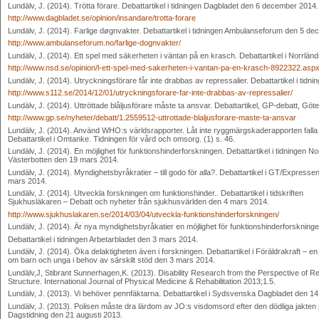
Lundälv, J. (2014). Trötta förare. Debattartikel i tidningen Dagbladet den 6 december 2014.
http://www.dagbladet.se/opinion/insandare/trotta-forare
Lundälv, J. (2014). Farlige døgnvakter. Debattartikel i tidningen Ambulanseforum den 5 d
http://www.ambulanseforum.no/farlige-dognvakter/
Lundälv, J. (2014). Ett spel med säkerheten i väntan på en krasch. Debattartikel i Norr
http://www.nsd.se/opinion/l-ett-spel-med-sakerheten-i-vantan-pa-en-krasch-8922322.asp
Lundälv, J. (2014). Utryckningsförare får inte drabbas av repressalier. Debattarti
http://www.s112.se/2014/12/01/utryckningsforare-far-inte-drabbas-av-repressalier/
Lundälv, J. (2014). Uttröttade blåljusförare måste ta ansvar. Debattartikel, GP-debatt, 
http://www.gp.se/nyheter/debatt/1.2559512-uttrottade-blaljusforare-maste-ta-ansvar
Lundälv, J. (2014). Använd WHO:s världsrapporter. Låt inte ryggmärgskaderapporten falla
Debattartikel i Omtanke. Tidningen för vård och omsorg. (1) s. 46.
Lundälv, J. (2014). En möjlighet för funktionshinderforskningen. Debattartikel i tidningen No
Västerbotten den 19 mars 2014.
Lundälv, J. (2014). Myndighetsbyråkratier – till godo för alla?. Debattartikel i GT/Expresse
mars 2014.
Lundälv, J. (2014). Utveckla forskningen om funktionshinder.. Debattartikel i tidskriften
Sjukhusläkaren – Debatt och nyheter från sjukhusvärlden den 4 mars 2014.
http://www.sjukhuslakaren.se/2014/03/04/utveckla-funktionshinderforskningen/
Lundälv, J. (2014). Är nya myndighetsbyråkatier en möjlighet för funktionshinderforskning
Debattartikel i tidningen Arbetarbladet den 3 mars 2014.
Lundälv, J. (2014). Öka delaktigheten även i forskningen. Debattartikel i Föräldrakraft – en 
om barn och unga i behov av särskilt stöd den 3 mars 2014.
Lundälv,J, Stibrant Sunnerhagen,K. (2013). Disability Research from the Perspective of Reh
Structure. International Journal of Physical Medicine & Rehabilitation 2013;1.5.
Lundälv, J. (2013). Vi behöver pennfäktarna. Debattartikel i Sydsvenska Dagbladet den 1
Lundälv, J. (2013). Polisen måste dra lärdom av JO:s visdomsord efter den dödliga jakten 
Dagstidning den 21 augusti 2013.