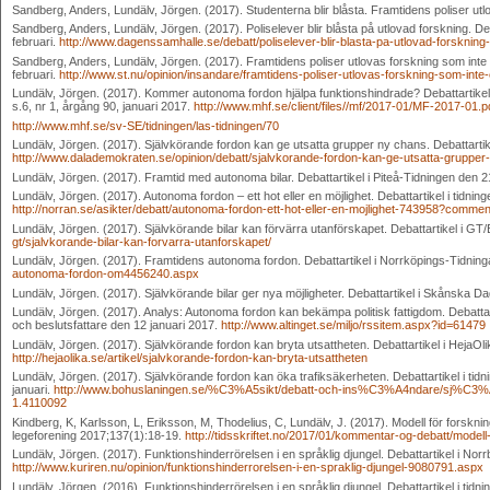
Sandberg, Anders, Lundälv, Jörgen. (2017). Studenterna blir blåsta. Framtidens poliser ut
Sandberg, Anders, Lundälv, Jörgen. (2017). Poliselever blir blåsta på utlovad forskning. D
februari.
http://www.dagenssamhalle.se/debatt/poliselever-blir-blasta-pa-utlovad-forsknin
Sandberg, Anders, Lundälv, Jörgen. (2017). Framtidens poliser utlovas forskning som inte e
februari.
http://www.st.nu/opinion/insandare/framtidens-poliser-utlovas-forskning-som-inte-
Lundälv, Jörgen. (2017). Kommer autonoma fordon hjälpa funktionshindrade? Debattartikel 
s.6, nr 1, årgång 90, januari 2017.
http://www.mhf.se/client/files//mf/2017-01/MF-2017-01.p
http://www.mhf.se/sv-SE/tidningen/las-tidningen/70
Lundälv, Jörgen. (2017). Självkörande fordon kan ge utsatta grupper ny chans. Debattarti
http://www.dalademokraten.se/opinion/debatt/sjalvkorande-fordon-kan-ge-utsatta-gruppe
Lundälv, Jörgen. (2017). Framtid med autonoma bilar. Debattartikel i Piteå-Tidningen den 21
Lundälv, Jörgen. (2017). Autonoma fordon – ett hot eller en möjlighet. Debattartikel i tidni
http://norran.se/asikter/debatt/autonoma-fordon-ett-hot-eller-en-mojlighet-743958?comme
Lundälv, Jörgen. (2017). Självkörande bilar kan förvärra utanförskapet. Debattartikel i G
gt/sjalvkorande-bilar-kan-forvarra-utanforskapet/
Lundälv, Jörgen. (2017). Framtidens autonoma fordon. Debattartikel i Norrköpings-Tidning
autonoma-fordon-om4456240.aspx
Lundälv, Jörgen. (2017). Självkörande bilar ger nya möjligheter. Debattartikel i Skånska Da
Lundälv, Jörgen. (2017). Analys: Autonoma fordon kan bekämpa politisk fattigdom. Debattartik
och beslutsfattare den 12 januari 2017.
http://www.altinget.se/miljo/rssitem.aspx?id=61479
Lundälv, Jörgen. (2017). Självkörande fordon kan bryta utsattheten. Debattartikel i HejaOli
http://hejaolika.se/artikel/sjalvkorande-fordon-kan-bryta-utsattheten
Lundälv, Jörgen. (2017). Självkörande fordon kan öka trafiksäkerheten. Debattartikel i ti
januari.
http://www.bohuslaningen.se/%C3%A5sikt/debatt-och-ins%C3%A4ndare/sj%C3
1.4110092
Kindberg, K, Karlsson, L, Eriksson, M, Thodelius, C, Lundälv, J. (2017). Modell för forskni
legeforening 2017;137(1):18-19.
http://tidsskriftet.no/2017/01/kommentar-og-debatt/model
Lundälv, Jörgen. (2017). Funktionshinderrörelsen i en språklig djungel. Debattartikel i Norr
http://www.kuriren.nu/opinion/funktionshinderrorelsen-i-en-spraklig-djungel-9080791.aspx
Lundälv, Jörgen. (2016). Funktionshinderrörelsen i en språklig djungel. Debattartikel i ti