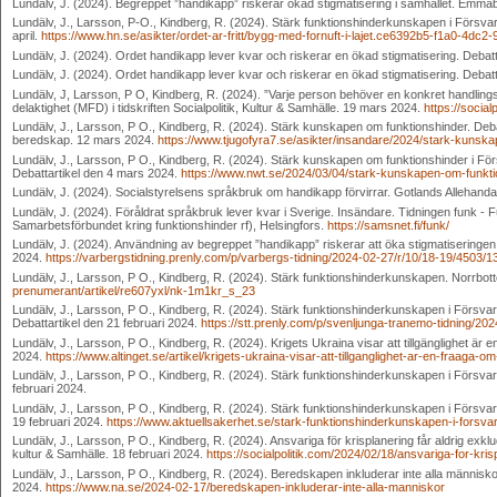
Lundälv, J. (2024). Begreppet ”handikapp” riskerar ökad stigmatisering i samhället. Emmab
Lundälv, J., Larsson, P-O., Kindberg, R. (2024). Stärk funktionshinderkunskapen i Försva
april.
https://www.hn.se/asikter/ordet-ar-fritt/bygg-med-fornuft-i-lajet.ce6392b5-f1a0-4dc
Lundälv, J. (2024). Ordet handikapp lever kvar och riskerar en ökad stigmatisering. Debat
Lundälv, J. (2024). Ordet handikapp lever kvar och riskerar en ökad stigmatisering. Debat
Lundälv, J, Larsson, P O, Kindberg, R. (2024). ”Varje person behöver en konkret handlings
delaktighet (MFD) i tidskriften Socialpolitik, Kultur & Samhälle. 19 mars 2024.
https://socia
Lundälv, J., Larsson, P O., Kindberg, R. (2024). Stärk kunskapen om funktionshinder. D
beredskap. 12 mars 2024.
https://www.tjugofyra7.se/asikter/insandare/2024/stark-kunsk
Lundälv, J., Larsson, P O., Kindberg, R. (2024). Stärk kunskapen om funktionshinder i F
Debattartikel den 4 mars 2024.
https://www.nwt.se/2024/03/04/stark-kunskapen-om-funktio
Lundälv, J. (2024). Socialstyrelsens språkbruk om handikapp förvirrar. Gotlands Allehanda
Lundälv, J. (2024). Föråldrat språkbruk lever kvar i Sverige. Insändare. Tidningen funk 
Samarbetsförbundet kring funktionshinder rf), Helsingfors.
https://samsnet.fi/funk/
Lundälv, J. (2024). Användning av begreppet ”handikapp” riskerar att öka stigmatiseringen 
2024.
https://varbergstidning.prenly.com/p/varbergs-tidning/2024-02-27/r/10/18-19/4503/
Lundälv, J., Larsson, P O., Kindberg, R. (2024). Stärk funktionshinderkunskapen. Norrbott
prenumerant/artikel/re607yxl/nk-1m1kr_s_23
Lundälv, J., Larsson, P O., Kindberg, R. (2024). Stärk funktionshinderkunskapen i Försva
Debattartikel den 21 februari 2024.
https://stt.prenly.com/p/svenljunga-tranemo-tidning/2
Lundälv, J., Larsson, P O., Kindberg, R. (2024). Krigets Ukraina visar att tillgänglighet är e
2024.
https://www.altinget.se/artikel/krigets-ukraina-visar-att-tillganglighet-ar-en-fraaga-o
Lundälv, J., Larsson, P O., Kindberg, R. (2024). Stärk funktionshinderkunskapen i Försva
februari 2024.
Lundälv, J., Larsson, P O., Kindberg, R. (2024). Stärk funktionshinderkunskapen i Försvars
19 februari 2024.
https://www.aktuellsakerhet.se/stark-funktionshinderkunskapen-i-forsva
Lundälv, J., Larsson, P O., Kindberg, R. (2024). Ansvariga för krisplanering får aldrig exklude
kultur & Samhälle. 18 februari 2024.
https://socialpolitik.com/2024/02/18/ansvariga-for-kris
Lundälv, J., Larsson, P O., Kindberg, R. (2024). Beredskapen inkluderar inte alla människor
2024.
https://www.na.se/2024-02-17/beredskapen-inkluderar-inte-alla-manniskor