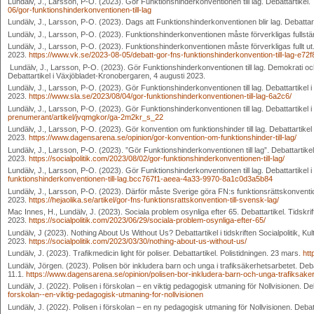
Lundälv, J., Larsson, P-O. (2023). Gör Funktionshinderkonventionen till lag. Debattartikel
06/gor-funktionshinderkonventionen-till-lag
Lundälv, J., Larsson, P-O. (2023). Dags att Funktionshinderkonventionen blir lag. Debattart
Lundälv, J., Larsson, P-O. (2023). Funktionshinderkonventionen måste förverkligas fullstän
Lundälv, J., Larsson, P-O. (2023). Funktionshinderkonventionen måste förverkligas fullt ut.
2023.
https://www.vk.se/2023-08-05/debatt-gor-fns-funktionshinderkonvention-till-lag-e72f
Lundälv, J., Larsson, P-O. (2023). Gör Funktionshinderkonventionen till lag. Demokrati och f
Debattartikel i Växjöbladet-Kronobergaren, 4 augusti 2023.
Lundälv, J., Larsson, P-O. (2023). Gör Funktionshinderkonventionen till lag. Debattartikel 
2023.
https://www.sla.se/2023/08/04/gor-funktionshinderkonventionen-till-lag-6a2c6/
Lundälv, J., Larsson, P-O. (2023). Gör Funktionshinderkonventionen till lag. Debattartikel
prenumerant/artikel/jvqmgkor/ga-2m2kr_s_22
Lundälv, J., Larsson, P-O. (2023). Gör konvention om funktionshinder till lag. Debattartikel
2023.
https://www.dagensarena.se/opinion/gor-konvention-om-funktionshinder-till-lag/
Lundälv, J., Larsson, P-O. (2023). ”Gör Funktionshinderkonventionen till lag”. Debattartikel i
2023.
https://socialpolitik.com/2023/08/02/gor-funktionshinderkonventionen-till-lag/
Lundälv, J., Larsson, P-O. (2023). Gör Funktionshinderkonventionen till lag. Debattartikel
funktionshinderkonventionen-till-lag.bcc767f1-aeea-4a33-9970-8a1c0d3a5b84
Lundälv, J., Larsson, P-O. (2023). Därför måste Sverige göra FN:s funktionsrättskonvention
2023.
https://hejaolika.se/artikel/gor-fns-funktionsrattskonvention-till-svensk-lag/
Mac Innes, H., Lundälv, J. (2023). Sociala problem osynliga efter 65. Debattartikel. Tidskrift
2023.
https://socialpolitik.com/2023/06/29/sociala-problem-osynliga-efter-65/
Lundälv, J (2023). Nothing About Us Without Us? Debattartikel i tidskriften Socialpolitik, K
2023.
https://socialpolitik.com/2023/03/30/nothing-about-us-without-us/
Lundälv, J. (2023). Trafikmedicin light för poliser. Debattartikel. Polistidningen. 23 mars.
htt
Lundälv, Jörgen. (2023). Polisen bör inkludera barn och unga i trafiksäkerhetsarbetet. Deba
11.1.
https://www.dagensarena.se/opinion/polisen-bor-inkludera-barn-och-unga-trafiksaker
Lundälv, J. (2022). Polisen i förskolan – en viktig pedagogisk utmaning för Nollvisionen. D
forskolan--en-viktig-pedagogisk-utmaning-for-nollvisionen
Lundälv, J. (2022). Polisen i förskolan – en ny pedagogisk utmaning för Nollvisionen. Deb