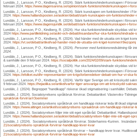
Lundälv, J., Larsson, P O., Kindberg, R. (2024). Stärk funktionshinderkunskapen i Försva
februari 2024.
https://www.dagensarena.se/opinion/stark-funktionshinderkunskapen-i-fors
Lundälv, J., Larsson, P O., Kindberg, R. (2024). Stärk kunskapen om funktionshinder i Fö
2024.
https://www.hallandsposten.se/asikter/debatt/stark-kunskapen-om-funktionshinde
Lundälv, J., Larsson, P O., Kindberg, R. (2024). Stärk funktionshinderkunskapen i försvar
februari 2024.
https://www.dagensjuridik.se/debatt/stark-funktionshinderkunskapen-i-forsv
Lundälv, J., Larsson, P O., Kindberg, R. (2024). Hur ska funktionshindrade skyddas vid krig?
2024
https://www.partilletidning.se/asikt-och-debatt/insandare/hur-ska-funktionshindra
Lundälv, J., Larsson, P O., Kindberg, R. (2024). Vad händer med de utsatta om kriget komm
2024.
https://vt.se/debatt/artikel/vad-hander-med-de-utsatta-om-kriget-kommer/r9wzqomj
Lundälv, J., Larsson, P O., Kindberg, R. (2024).
Personer med funktionsnedsättning får in
2024.
Lundälv, J., Larsson, P O., Kindberg, R. (2024). Stärk funktionshinderkunskapen i försvarsmak
& samhälle den 9 februari 2024.
https://socialpolitik.com/2024/02/09/stark-funktionshinde
Lundälv, J., Larsson, P O., Kindberg, R. (2024). Hur ska funktionshindrade skyddas vid kr
Lundälv, J., Larsson, P O., Kindberg, R. (2024). Stärk funktionshinderkunskapen i Försvars
2024.
https://efolket.eu/dhr-representanter-om-krigsforberedelser-debatt-om-hur-vi-ska-forha
Lundälv, J., Larsson, P O., Kindberg, R. (2024). Varför tiger Sverige om att krisskydd sak
9 februari 2024.
https://hejaolika.se/artikel/varfor-tiger-ansvariga-om-att-krisskydd-saknas
Lundälv, J. (2024). Begreppet ”handikapp” riskerar ökad stigmatisering i samhället. Debatta
Lundälv, J. (2024). Socialstyrelsens språkbruk förvirrar. Debattartikel. Västerviks-Tidning
sprakbruk-forvirrar/r3oemmer
Lundälv, J. (2024). Socialstyrelsens språkbruk om handikapp riskerar leda till ökad stigmatis
2024.
https://www.altinget.se/artikel/socialstyrelsens-spraakbruk-om-handikapp-riskerar-le
Lundälv, J. (2024). Socialstyrelsen följer inte sitt eget språkråd. Debattartikel. Hallandspos
2024.
https://www.hallandsposten.se/asikter/debatt/socialstyrelsen-foljer-inte-sitt-eget
Lundälv, J. (2024). Socialstyrelsens språkbruk förvirrar. Söderhamns-Kuriren. Insändare
21/socialstyrelsens-sprakbruk-forvirrar-handikapp-lever-kvar
Lundälv, J. (2024). Socialstyrelsens språkbruk förvirrar – handikapp lever kvar. Hudiksval
21/socialstyrelsens-sprakbruk-forvirrar-handikapp-lever-kvar