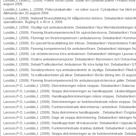
Lundälv,J, Leden,L. (2009). Poliser borde cykla!: studie om cyklande poliser i Finland visar 
augusti 2009.
Lundälv,J, Leden, L. (2009). Poliscykelpatruller – en säker succé. Cykelpoliser har blivit en
Allehanda den 20 augusti 2009.
Lundälv,J. (2009). Nationell förareutbildning för blåljusfordon behövs. Debattartikel i ti
specialfordon. Årgång 8, s.40 nr 3, 2009.
Lundälv,J. (2009). Otydligt nytt ambulansdirektiv. Debattartikel i Nya Wermlandstidningen
Lundälv,J. (2009). Flummig förarkompentensnivå för sjuksköterskorna. Debattartikel i Yst
Lundälv,J. (2009). Flummigt om förarkompetensen i ambulanserna. Debattartikel i Kommun
Lundälv,J. (2009). En speciell förarutbildning bör införas. Debattartikel i Västerbottens Fol
Lundälv,J. (2009). Flummig kompetensnivå för ambulansförare. Debattartikel i tidningen N
Lundälv,J. (2009). Lär sköteterskorna köra ambulansen. Debattartikel i tidningen Ljusnan
Lundälv,J. (2009). Osäkra ambulanstransporter. Debattartikel i Barometern och Oskarsha
Lundälv,J. (2009). Debatt/Trafiksäkerhet: Ambulanser får köra farligt fort. Debattartikel i
Lundälv,J. (2009). Socialstyrelsens nya ambulansdirektiv är otydliga. Debattartikel i Piteå-
Lundälv,J. (2009). Ta trafiksäkerheten på allvar. Debattartikel i Borås tidning den 10 augus
Lundälv,J. (2009). Flummig förarkompetensnivå för ambulanssjuksköterskor gäller. Debatta
Larsson,P-O, Lundälv,J. (2009). Diskrimineringen måste stoppas. Debattartikel i Dalarnas t
Larsson,P-O, Lundälv,J. (2009). Stoppa diskrimineringen av handikappade. Likaberättigande
Larsson,P-O, Lundälv,J. (2009). Handikappdiskrimineringen måste stoppas. Debattartikel i 
Larsson,P-O, Lundälv,J. (2009). Diskrimineringen av funktionshindrade måste stoppas. Debat
Larsson,P-O, Lundälv,J. (2009). Funktionshindrade diskrimineras i arbetslivet. Debattartike
Larsson,P-O, Lundälv,J. (2009). Sluta diskriminera handikappade. . Debattartikel i Östgöt
Larsson,P-O, Lundälv,J. (2009). Dags att stoppa diskriminering. Debattartikel i tidningen N
Larsson,P-O, Lundälv,J. (2009). Handikapp leder till trakasserier. Debattartikel i Uppsala N
Larsson,P-O, Lundälv,J. (2009). Funktionshindrade drabbas dubbelt. Debattartikel i Länstid
Larsson,P-O, Lundälv,J. (2009). Stoppa diskrimineringen av de funktionshindrade. Debattart