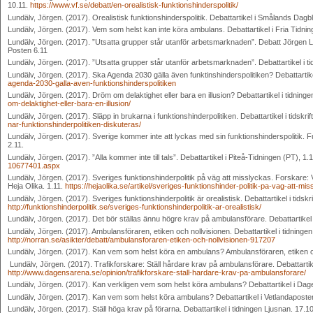
10.11.
https://www.vf.se/debatt/en-orealistisk-funktionshinderspolitik/
Lundälv, Jörgen. (2017). Orealistisk funktionshinderspolitik. Debattartikel i Smålands Dagbl
Lundälv, Jörgen. (2017). Vem som helst kan inte köra ambulans. Debattartikel i Fria Tidnin
Lundälv, Jörgen. (2017). ”Utsatta grupper står utanför arbetsmarknaden”. Debatt Jörgen Lun
Posten 6.11
Lundälv, Jörgen. (2017). ”Utsatta grupper står utanför arbetsmarknaden”. Debattartikel i ti
Lundälv, Jörgen. (2017). Ska Agenda 2030 gälla även funktinshinderspolitiken? Debattartik
agenda-2030-galla-aven-funktionshinderspolitiken
Lundälv, Jörgen. (2017). Dröm om delaktighet eller bara en illusion? Debattartikel i tidnin
om-delaktighet-eller-bara-en-illusion/
Lundälv, Jörgen. (2017). Släpp in brukarna i funktionshinderpolitiken. Debattartikel i tidskrift
nar-funktionshinderpolitiken-diskuteras/
Lundälv, Jörgen. (2017). Sverige kommer inte att lyckas med sin funktionshinderspolitik. F
2.11.
Lundälv, Jörgen. (2017). ”Alla kommer inte till tals”. Debattartikel i Piteå-Tidningen (PT), 1.
10677401.aspx
Lundälv, Jörgen. (2017). Sveriges funktionshinderpolitik på väg att misslyckas. Forskare: Vi r
Heja Olika. 1.11.
https://hejaolika.se/artikel/sveriges-funktionshinder-politik-pa-vag-att-mi
Lundälv, Jörgen. (2017). Sveriges funktionshinderpolitik är orealistisk. Debattartikel i tidskr
http://funktionshinderpolitik.se/sveriges-funktionshinderpolitik-ar-orealistisk/
Lundälv, Jörgen. (2017). Det bör ställas ännu högre krav på ambulansförare. Debattartikel 
Lundälv, Jörgen. (2017). Ambulansföraren, etiken och nollvisionen. Debattartikel i tidninge
http://norran.se/asikter/debatt/ambulansforaren-etiken-och-nollvisionen-917207
Lundälv, Jörgen. (2017). Kan vem som helst köra en ambulans? Ambulansföraren, etiken och 
Lundälv, Jörgen. (2017). Trafikforskare: Ställ hårdare krav på ambulansförare. Debattartik
http://www.dagensarena.se/opinion/trafikforskare-stall-hardare-krav-pa-ambulansforare/
Lundälv, Jörgen. (2017). Kan verkligen vem som helst köra ambulans? Debattartikel i Dag
Lundälv, Jörgen. (2017). Kan vem som helst köra ambulans? Debattartikel i Vetlandaposte
Lundälv, Jörgen. (2017). Ställ höga krav på förarna. Debattartikel i tidningen Ljusnan. 17.10