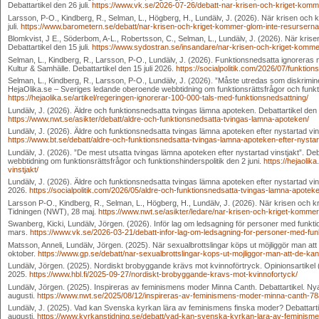
Debattartikel den 26 juli.
https://www.vk.se/2026-07-26/debatt-nar-krisen-och-kriget-komm
Larsson, P-O., Kindberg, R., Selman, L., Högberg, H., Lundälv, J. (2026). När krisen och 
juli.
https://www.barometern.se/debatt/nar-krisen-och-kriget-kommer-glom-inte-resurserna
Blomkvist, J E., Söderbom, A-L., Robertsson, C., Selman, L., Lundälv, J. (2026). När kris
Debattartikel den 15 juli.
https://www.sydostran.se/insandare/nar-krisen-och-kriget-komme
Selman, L., Kindberg, R., Larsson, P-O., Lundälv, J. (2026). Funktionsnedsatta ignoreras när 
Kultur & Samhälle. Debattartikel den 15 juli 2026.
https://socialpolitik.com/2026/07/funktion
Selman, L., Kindberg, R., Larsson, P-O., Lundälv, J. (2026). ”Måste utredas som diskrimin
HejaOlika.se – Sveriges ledande oberoende webbtidning om funktionsrättsfrågor och funktion
https://hejaolika.se/artikel/regeringen-ignorerar-100-000-tals-med-funktionsnedsattning/
Lundälv, J. (2026). Äldre och funktionsnedsatta tvingas lämna apoteken. Debattartikel den
https://www.nwt.se/asikter/debatt/aldre-och-funktionsnedsatta-tvingas-lamna-apoteken/
Lundälv, J. (2026). Äldre och funktionsnedsatta tvingas lämna apoteken efter nystartad vins
https://www.bt.se/debatt/aldre-och-funktionsnedsatta-tvingas-lamna-apoteken-efter-nystart
Lundälv, J. (2026). ”De mest utsatta tvingas lämna apoteken efter nystartad vinstjakt”. De
webbtidning om funktionsrättsfrågor och funktionshinderspolitik den 2 juni.
https://hejaolik
vinstjakt/
Lundälv, J. (2026). Äldre och funktionsnedsatta tvingas lämna apoteken efter nystartad vinstj
2026.
https://socialpolitik.com/2026/05/aldre-och-funktionsnedsatta-tvingas-lamna-apoteken
Larsson P-O., Kindberg, R., Selman, L., Högberg, H., Lundälv, J. (2026). När krisen och 
Tidningen (NWT), 28 maj.
https://www.nwt.se/asikter/ledare/nar-krisen-och-kriget-kommer
Swanberg, Kicki, Lundälv, Jörgen. (2026). Inför lag om ledsagning för personer med funkti
mars.
https://www.vk.se/2026-03-21/debatt-infor-lag-om-ledsagning-for-personer-med-fu
Matsson, Anneli, Lundälv, Jörgen. (2025). När sexualbrottslingar köps ut möjliggör man a
oktober.
https://www.gp.se/debatt/nar-sexualbrottslingar-kops-ut-mojliggor-man-att-de
Lundälv, Jörgen. (2025). Nordiskt brobyggande krävs mot kvinnoförtryck. Opinionsartikel
2025.
https://www.hbl.fi/2025-09-27/nordiskt-brobyggande-kravs-mot-kvinnofortyck/
Lundälv, Jörgen. (2025). Inspireras av feminismens moder Minna Canth. Debattartikel. N
augusti.
https://www.nwt.se/2025/08/12/inspireras-av-feminismens-moder-minna-canth-78
Lundälv, J. (2025). Vad kan Svenska kyrkan lära av feminismens finska moder? Debattarti
augusti.
https://www.kyrkanstidning.se/debatt/vad-kan-svenska-kyrkan-lara-av-feminis