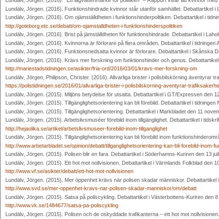
Lundälv, Jörgen. (2016). ”Ett lågvattenmärke för politiken” – Rapport visar att kvinnor med
Lundälv, Jörgen. (2016). Funktionshindrade kvinnor står utanför samhället. Debattartikel i
Lundälv, Jörgen. (2016). Om ojämställdheten i funktionshinderpolitiken. Debattartikel i ti
http://goteborg.etc.se/debatt/om-ojamstalldheten-i-funktionshinderspolitiken
Lundälv, Jörgen. (2016). Brist på jämställdheten för funktionshindrade. Debattartikel i Laho
Lundälv, Jörgen. (2016). Kvinnorna är förlorare på flera områden. Debattartikel i tidningen Ak
Lundälv, Jörgen. (2016). Funktionsnedsatta kvinnor är förlorare. Debattartikel i Skånska 
Lundälv, Jörgen. (2016). Krävs mer forskning om funktionshinder och genus. Debattartikel
http://mariestadstidningen.se/asikter/fria-ord/2016/03/01/kravs-mer-forskning-om
Lundälv, Jörgen, Philipson, Christer. (2016). Allvarliga brister i polisbilskörning äventyrar tra
https://polistidningen.se/2016/01/allvarliga-brister-i-polisbilskorning-aventyrar-trafiksakerhet-
Lundälv, Jörgen. (2015). Miljöns betydelse för utsatta. Debattartikel i GT/Expressen den 
Lundälv, Jörgen. (2015). Tillgänglighetsorientering kan bli förebild. Debattartikel i tidning
Lundälv, Jörgen. (2015). Tillgänglighetsorientering. Debattartikel i Markbladet den 11 nove
Lundälv, Jörgen. (2015). Arbetslivsmuséer förebild inom tillgänglighet. Debattartikel i tidsk
http://hejaolika.se/artikel/arbetslivsmuseer-forebild-inom-tillganglighet
Lundälv, Jörgen. (2015). Tillgänglighetsorientering kan bli förebild inom funktionshinderomr
http://www.arbetarbladet.se/opinion/debatt/tillganglighetsorientering-kan-bli-forebild-inom-
Lundälv, Jörgen. (2015). Polisen blir en fara. Debattartikel i Söderhamns-Kuriren den 13 juli
Lundälv, Jörgen. (2015). Ett hot mot nollvisionen. Debattartikel i Värmlands Folkblad den 10 
http://www.vf.se/asikter/debatt/ett-hot-mot-nollvisionen
Lundälv, Jörgen. (2015). Mer öppenhet krävs när polisen skadar människor. Debattartikel 
http://www.svd.se/mer-oppenhet-kravs-nar-polisen-skadar-manniskor/om/debatt
Lundälv, Jörgen. (2015). Satsa på poliscykling. Debattartikel i Västerbottens-Kuriren den 8 j
http://www.vk.se/1484677/satsa-pa-poliscykling
Lundälv, Jörgen. (2015). Polisen och de oskyddade trafikanterna – ett hot mot nollvisionen. D