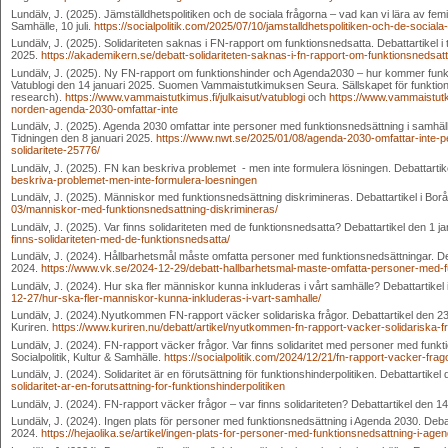
Lundälv, J. (2025). Jämställdhetspolitiken och de sociala frågorna – vad kan vi lära av femi
Samhälle, 10 juli.
https://socialpolitik.com/2025/07/10/jamstalldhetspolitiken-och-de-socia
Lundälv, J. (2025). Solidariteten saknas i FN-rapport om funktionsnedsatta. Debattartikel i 
2025.
https://akademikern.se/debatt-solidariteten-saknas-i-fn-rapport-om-funktionsnedsatt
Lundälv, J. (2025). Ny FN-rapport om funktionshinder och Agenda2030 – hur kommer funkti
Vatublogi den 14 januari 2025. Suomen Vammaistutkimuksen Seura. Sällskapet för funktionshi
research).
https://www.vammaistutkimus.fi/julkaisut/vatublogi
och
https://www.vammaistutki
norden-agenda-2030-omfattar-inte
Lundälv, J. (2025). Agenda 2030 omfattar inte personer med funktionsnedsättning i samhäll
Tidningen den 8 januari 2025.
https://www.nwt.se/2025/01/08/agenda-2030-omfattar-inte-p
solidaritete-25776/
Lundälv, J. (2025). FN kan beskriva problemet - men inte formulera lösningen. Debattartik
beskriva-problemet-men-inte-formulera-loesningen
Lundälv, J. (2025). Människor med funktionsnedsättning diskrimineras. Debattartikel i Bor
03/manniskor-med-funktionsnedsattning-diskrimineras/
Lundälv, J. (2025). Var finns solidariteten med de funktionsnedsatta? Debattartikel den 1 j
finns-solidariteten-med-de-funktionsnedsatta/
Lundälv, J. (2024). Hållbarhetsmål måste omfatta personer med funktionsnedsättningar. De
2024.
https://www.vk.se/2024-12-29/debatt-hallbarhetsmal-maste-omfatta-personer-med-
Lundälv, J. (2024). Hur ska fler människor kunna inkluderas i vårt samhälle? Debattarti
12-27/hur-ska-fler-manniskor-kunna-inkluderas-i-vart-samhalle/
Lundälv, J. (2024).Nyutkommen FN-rapport väcker solidariska frågor. Debattartikel den 2
Kuriren.
https://www.kuriren.nu/debatt/artikel/nyutkommen-fn-rapport-vacker-solidariska-f
Lundälv, J. (2024). FN-rapport väcker frågor. Var finns solidaritet med personer med funkt
Socialpolitik, Kultur & Samhälle.
https://socialpolitik.com/2024/12/21/fn-rapport-vacker-fra
Lundälv, J. (2024). Solidaritet är en förutsättning för funktionshinderpolitiken. Debattartik
solidaritet-ar-en-forutsattning-for-funktionshinderpolitiken
Lundälv, J. (2024). FN-rapport väcker frågor – var finns solidariteten? Debattartikel den
Lundälv, J. (2024). Ingen plats för personer med funktionsnedsättning i Agenda 2030. Deba
2024.
https://hejaolika.se/artikel/ingen-plats-for-personer-med-funktionsnedsattning-i-age