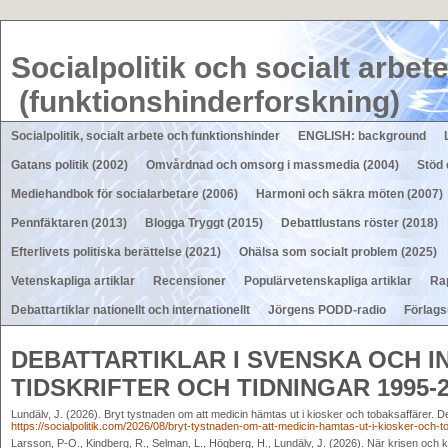
Socialpolitik och socialt arbet
(funktionshinderforskning)
Socialpolitik, socialt arbete och funktionshinder
ENGLISH: background
Gatans politik (2002)
Omvårdnad och omsorg i massmedia (2004)
Stöd 
Mediehandbok för socialarbetare (2006)
Harmoni och säkra möten (2007)
Pennfäktaren (2013)
Blogga Tryggt (2015)
Debattlustans röster (2018)
Efterlivets politiska berättelse (2021)
Ohälsa som socialt problem (2025)
Vetenskapliga artiklar
Recensioner
Populärvetenskapliga artiklar
Ra
Debattartiklar nationellt och internationellt
Jörgens PODD-radio
Förlagsu
DEBATTARTIKLAR I SVENSKA OCH 
TIDSKRIFTER OCH TIDNINGAR 1995-2
Lundälv, J. (2026). Bryt tystnaden om att medicin hämtas ut i kiosker och tobaksaffärer. Deba
https://socialpolitik.com/2026/08/bryt-tystnaden-om-att-medicin-hamtas-ut-i-kiosker-och-t
Larsson, P-O., Kindberg, R., Selman, L., Högberg, H., Lundälv, J. (2026). När krisen och 