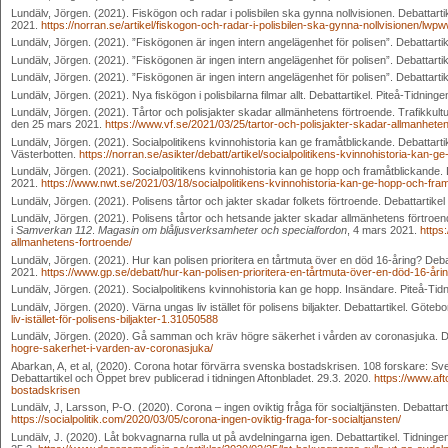
Lundälv, Jörgen. (2021). Fiskögon och radar i polisbilen ska gynna nollvisionen. Debattarti
2021.
https://norran.se/artikel/fiskogon-och-radar-i-polisbilen-ska-gynna-nollvisionen/lwp
Lundälv, Jörgen. (2021). ”Fiskögonen är ingen intern angelägenhet för polisen”. Debattartik
Lundälv, Jörgen. (2021). ”Fiskögonen är ingen intern angelägenhet för polisen”. Debattarti
Lundälv, Jörgen. (2021). ”Fiskögonen är ingen intern angelägenhet för polisen”. Debattarti
Lundälv, Jörgen. (2021). Nya fiskögon i polisbilarna filmar allt. Debattartikel. Piteå-Tidningen
Lundälv, Jörgen. (2021). Tårtor och polisjakter skadar allmänhetens förtroende. Trafikkult
den 25 mars 2021.
https://www.vf.se/2021/03/25/tartor-och-polisjakter-skadar-allmanhete
Lundälv, Jörgen. (2021). Socialpolitikens kvinnohistoria kan ge framåtblickande. Debattart
Västerbotten.
https://norran.se/asikter/debatt/artikel/socialpolitikens-kvinnohistoria-kan-g
Lundälv, Jörgen. (2021). Socialpolitikens kvinnohistoria kan ge hopp och framåtblickande
2021.
https://www.nwt.se/2021/03/18/socialpolitikens-kvinnohistoria-kan-ge-hopp-och-fra
Lundälv, Jörgen. (2021). Polisens tårtor och jakter skadar folkets förtroende. Debattartik
Lundälv, Jörgen. (2021). Polisens tårtor och hetsande jakter skadar allmänhetens förtroend
i
Samverkan 112
.
Magasin om blåljusverksamheter och specialfordon
, 4 mars 2021.
https
allmanhetens-fortroende/
Lundälv, Jörgen. (2021). Hur kan polisen prioritera en tårtmuta över en död 16-åring? Deb
2021.
https://www.gp.se/debatt/hur-kan-polisen-prioritera-en-tårtmuta-över-en-död-16-år
Lundälv, Jörgen. (2021). Socialpolitikens kvinnohistoria kan ge hopp. Insändare. Piteå-Tid
Lundälv, Jörgen. (2020). Värna ungas liv istället för polisens biljakter. Debattartikel. Göte
liv-istället-för-polisens-biljakter-1.31050588
Lundälv, Jörgen. (2020). Gå samman och kräv högre säkerhet i vården av coronasjuka. Deb
hogre-sakerhet-i-varden-av-coronasjuka/
Abarkan, A, et al, (2020). Corona hotar förvärra svenska bostadskrisen. 108 forskare: Sv
Debattartikel och Öppet brev publicerad i tidningen Aftonbladet. 29.3. 2020.
https://www.af
bostadskrisen
Lundälv, J, Larsson, P-O. (2020). Corona – ingen oviktig fråga för socialtjänsten. Debattarti
https://socialpolitik.com/2020/03/05/corona-ingen-oviktig-fraga-for-socialtjansten/
Lundälv, J. (2020). Låt bokvagnarna rulla ut på avdelningarna igen. Debattartikel. Tidning