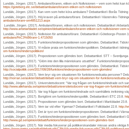
Lundälv, Jörgen. (2017). Ambulansföraren, etiken och Nollvisionen – vem som helst kan k
https://goteborg.etc.se/debatt/ambulansforaren-etiken-och-nollvisionen
Lundälv, Jörgen. (2017). Kan vem som helst köra ambulans? Debattartikel i Borås Tidning
Lundälv, Jörgen. (2017). Höj kraven på ambulansförare. Debattartikel i Västerviks-Tidnin
ambulansforare-om4851213.aspx
Lundälv, Jörgen. (2017). Ambulansföraren, etiken och nollvisionen. Debattartikel i Arbetarb
http://www.arbetarbladet.se/opinion/debatt/ambulansforaren-etiken-och-nollvisionen-vem
Lundälv, Jörgen. (2017). Nollvision för ambulansförare. Debattartikel i Göteborgs-Posten 
ambulansf%C3%B6rare-1.4715050
Lundälv, Jörgen. (2017). Funktionshinderpropositionen som glömdes. Debattartikel. Tidskr
Lundälv, Jörgen. (2017). Vi måste prata om funktionshinderspolitiken. Debattartikel i tidninge
om-funktionshinderspolitiken/
Lundälv, Jörgen. (2017). Propostionen som glömdes bort. Debattartikel. STT – Svenljung
Lundälv, Jörgen. (2017). ”Glöm inte den lilla människans utsatthet”. Funktionshinderpropos
Lundälv, Jörgen. (2017). Funktionshinderpropositionen som glömdes. Debattartikel. Tidskrift
http://socialpolitik.com/2017/08/28/funktionshinderpropositionen-som-glomdes/
Lundälv, Jörgen. (2017). Vem bryr sig om situationen för funktionsnedsatta personer? Debat
http://norran.se/asikter/debatt/debatt-vem-bryr-sig-om-situationen-for-funktionsnedsatta
Lundälv, Jörgen. (2017). Universitetsdocent: ”Var tog frågan om funktionshindrade och samhä
http://www.allehanda.se/opinion/debatt/universitetsdocent-var-tog-fragan-om-funktionshin
Lundälv, Jörgen. (2017). Var tog frågan om funktionshindrade och samhällets inriktning vä
Lundälv, Jörgen. (2017). Bortglömt om funktionshinderspolitik. Debattartikel i ETC 23.8.
htt
Lundälv, Jörgen. (2017). Propositionen som glömdes bort. Debattartikel i Markbladet 23.8.
Lundälv, Jörgen. (2017). Vem tar vid efter Ygeman? Debattartikel i Folkbladet 22.8.
http://
Lundälv, Jörgen. (2017). Det är tyst om funktionshinderpropositionen. Debattartikel i Vär
Lundälv, Jörgen. (2017). Funktionshinderpropositionen som glömdes bort. Debattartikel i G
http://www.gd.se/opinion/debatt/funktionshinderpropositionen-som-glomdes-bort
Lundälv, Jörgen. (2017). När media fokuserar på politikerskandaler missas andra viktiga frå
https://www.metro.se/artikel/debatt-n%C3%A4r-media-fokuserar-p%C3%A5-politikerskan