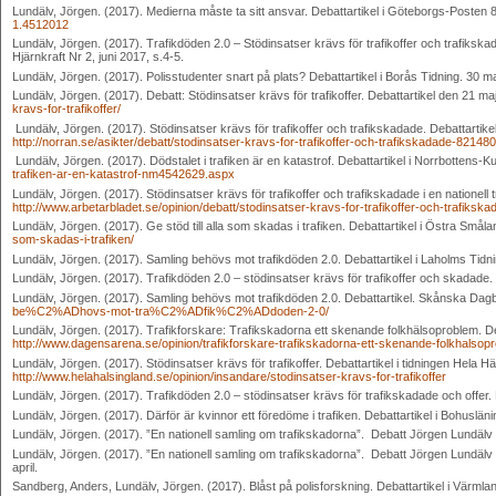
Lundälv, Jörgen. (2017). Medierna måste ta sitt ansvar. Debattartikel i Göteborgs-Posten 
1.4512012
Lundälv, Jörgen. (2017). Trafikdöden 2.0 – Stödinsatser krävs för trafikoffer och trafik
Hjärnkraft Nr 2, juni 2017, s.4-5.
Lundälv, Jörgen. (2017). Polisstudenter snart på plats? Debattartikel i Borås Tidning. 30 m
Lundälv, Jörgen. (2017). Debatt: Stödinsatser krävs för trafikoffer. Debattartikel den 21 m
kravs-for-trafikoffer/
Lundälv, Jörgen. (2017). Stödinsatser krävs för trafikoffer och trafikskadade. Debattartike
http://norran.se/asikter/debatt/stodinsatser-kravs-for-trafikoffer-och-trafikskadade-821480
Lundälv, Jörgen. (2017). Dödstalet i trafiken är en katastrof. Debattartikel i Norrbottens-K
trafiken-ar-en-katastrof-nm4542629.aspx
Lundälv, Jörgen. (2017). Stödinsatser krävs för trafikoffer och trafikskadade i en nationell t
http://www.arbetarbladet.se/opinion/debatt/stodinsatser-kravs-for-trafikoffer-och-trafikskad
Lundälv, Jörgen. (2017). Ge stöd till alla som skadas i trafiken. Debattartikel i Östra Småla
som-skadas-i-trafiken/
Lundälv, Jörgen. (2017). Samling behövs mot trafikdöden 2.0. Debattartikel i Laholms Tidni
Lundälv, Jörgen. (2017). Trafikdöden 2.0 – stödinsatser krävs för trafikoffer och skadade. D
Lundälv, Jörgen. (2017). Samling behövs mot trafikdöden 2.0. Debattartikel. Skånska Dagb
be%C2%ADhovs-mot-tra%C2%ADfik%C2%ADdoden-2-0/
Lundälv, Jörgen. (2017). Trafikforskare: Trafikskadorna ett skenande folkhälsoproblem. Deb
http://www.dagensarena.se/opinion/trafikforskare-trafikskadorna-ett-skenande-folkhalsop
Lundälv, Jörgen. (2017). Stödinsatser krävs för trafikoffer. Debattartikel i tidningen Hela Hä
http://www.helahalsingland.se/opinion/insandare/stodinsatser-kravs-for-trafikoffer
Lundälv, Jörgen. (2017). Trafikdöden 2.0 – stödinsatser krävs för trafikskadade och offer. 
Lundälv, Jörgen. (2017). Därför är kvinnor ett föredöme i trafiken. Debattartikel i Bohusläni
Lundälv, Jörgen. (2017). ”En nationell samling om trafikskadorna”. Debatt Jörgen Lundälv om 
Lundälv, Jörgen. (2017). ”En nationell samling om trafikskadorna”. Debatt Jörgen Lundälv o
april.
Sandberg, Anders, Lundälv, Jörgen. (2017). Blåst på polisforskning. Debattartikel i Värmla